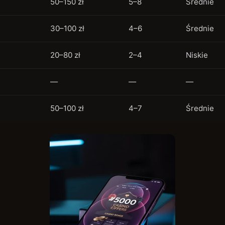
50–150 zł
5–8
Średnie
30–100 zł
4–6
Średnie
20–80 zł
2–4
Niskie
—
—
—
50–100 zł
4–7
Średnie