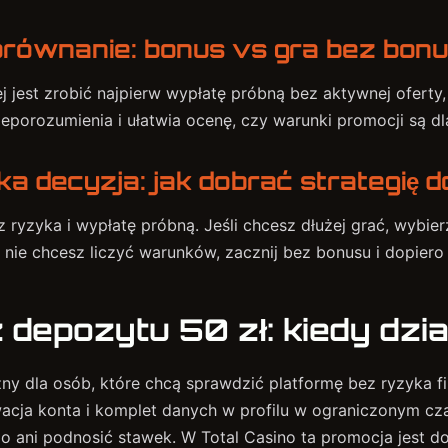
równanie: bonus vs gra bez bon
iej jest zrobić najpierw wypłatę próbną bez aktywnej oferty
ieporozumienia i ułatwia ocenę, czy warunki promocji są dl
a decyzja: jak dobrać strategię d
 ryzyka i wypłatę próbną. Jeśli chcesz dłużej grać, wybierz 
i nie chcesz liczyć warunków, zacznij bez bonusu i dopiero
depozytu 50 zł: kiedy dział
ny dla osób, które chcą sprawdzić platformę bez ryzyka fi
wacja konta i komplet danych w profilu w ograniczonym cza
go ani podnosić stawek. W Total Casino ta promocja jest dob