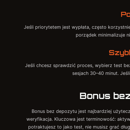
Po
Jeśli priorytetem jest wypłata, często korzystn
porządek minimalizuje n
Szybk
Jeśli chcesz sprawdzić proces, wybierz test bez
sesjach 30–40 minut. Jeśl
Bonus bez 
Bonus bez depozytu jest najbardziej użytecz
weryfikacja. Kluczowa jest terminowość: akty
potraktujesz to jako test, nie musisz grać dłu