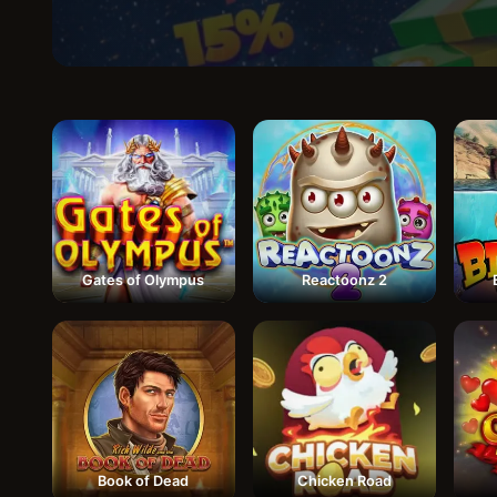
Gates of Olympus
Reactoonz 2
Book of Dead
Chicken Road