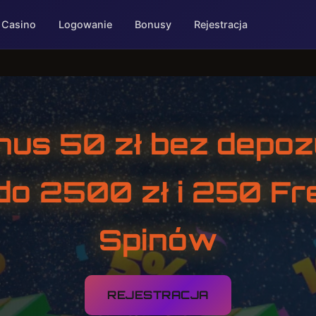
 Casino
Logowanie
Bonusy
Rejestracja
nus 50 zł bez depoz
 do 2500 zł i 250 Fr
Spinów
REJESTRACJA