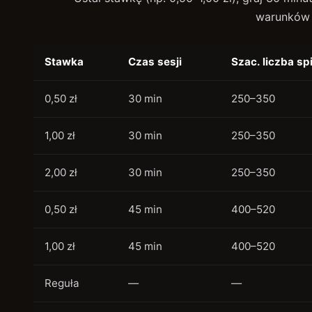
warunków 
Stawka
Czas sesji
Szac. liczba s
0,50 zł
30 min
250–350
1,00 zł
30 min
250–350
2,00 zł
30 min
250–350
0,50 zł
45 min
400–520
1,00 zł
45 min
400–520
Reguła
—
—