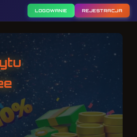
LOGOWANIE
REJESTRACJA
ytu
ee