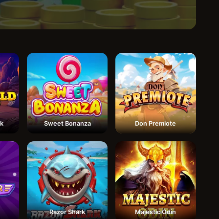
ck
Sweet Bonanza
Don Premiote
Razor Shark
Majestic Odin