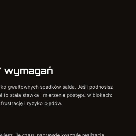
ia" wymagań
ryzyko gwałtownych spadków salda. Jeśli podnosisz
 to stała stawka i mierzenie postępu w blokach:
frustrację i ryzyko błędów.
 wiesz, ile czasu naprawdę kosztuje realizacja